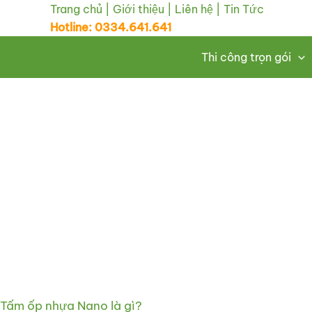
Nhảy
Trang chủ
|
Giới thiệu
|
Liên hệ
|
Tin Tức
Hotline: 0334.641.641
tới
nội
Thi công trọn gói
dung
Tấm ốp nhựa Nano là gì?