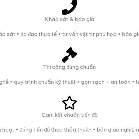
Khảo sát & báo giá
ảo sát • đo đạc thực tế • tư vấn vật tư phù hợp • báo g
Thi công đúng chuẩn
nghề • quy trình chuẩn kỹ thuật • gọn sạch – an toàn • h
Cam kết chuẩn tiến độ
nh hoạt • đúng tiến độ theo thỏa thuận • bàn giao nghiệm