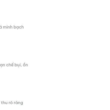
iá minh bạch
ạn chế bụi, ồn
 thu rõ ràng