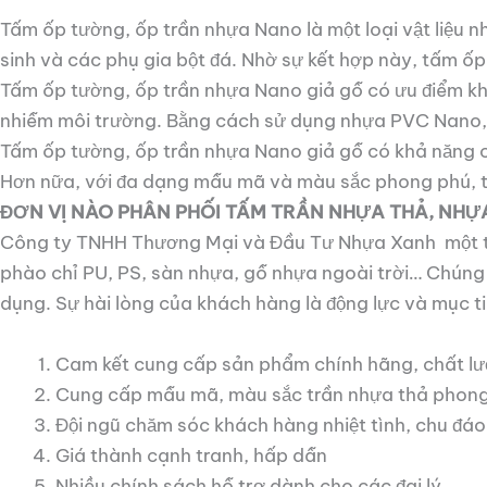
Tấm ốp tường, ốp trần nhựa Nano là một loại vật liệu 
sinh và các phụ gia bột đá. Nhờ sự kết hợp này, tấm ốp
Tấm ốp tường, ốp trần nhựa Nano giả gỗ có ưu điểm kh
nhiễm môi trường. Bằng cách sử dụng nhựa PVC Nano, b
Tấm ốp tường, ốp trần nhựa Nano giả gỗ có khả năng 
Hơn nữa, với đa dạng mẫu mã và màu sắc phong phú, t
ĐƠN VỊ NÀO PHÂN PHỐI TẤM TRẦN NHỰA THẢ, NHỰ
Công ty TNHH Thương Mại và Đầu Tư Nhựa Xanh một tr
phào chỉ PU, PS, sàn nhựa, gỗ nhựa ngoài trời… Chún
dụng. Sự hài lòng của khách hàng là động lực và mục 
Cam kết cung cấp sản phẩm chính hãng, chất l
Cung cấp mẫu mã, màu sắc trần nhựa thả phong
Đội ngũ chăm sóc khách hàng nhiệt tình, chu đá
Giá thành cạnh tranh, hấp dẫn
Nhiều chính sách hỗ trợ dành cho các đại lý