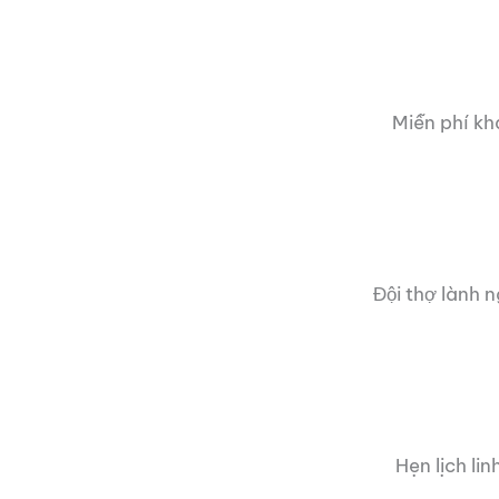
Miễn phí kh
Đội thợ lành 
Hẹn lịch li