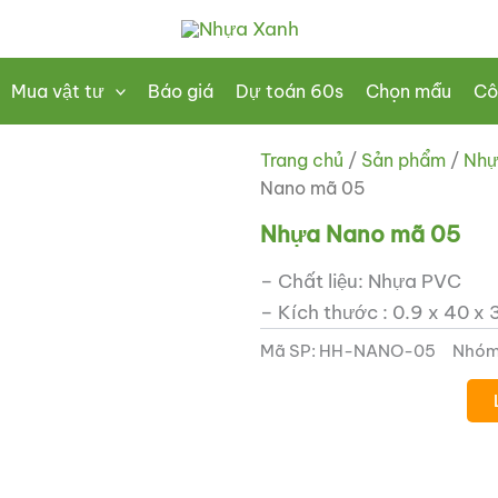
Mua vật tư
Báo giá
Dự toán 60s
Chọn mẫu
Cô
Trang chủ
/
Sản phẩm
/
Nhự
Nano mã 05
Nhựa Nano mã 05
– Chất liệu: Nhựa PVC
– Kích thước : 0.9 x 40 x
Mã SP:
HH-NANO-05
Nhóm