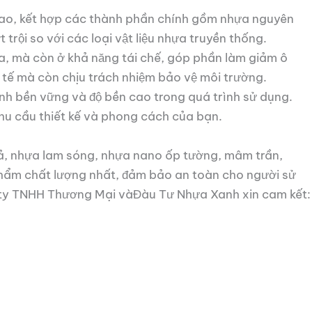
ệ cao, kết hợp các thành phần chính gồm nhựa nguyên
rội so với các loại vật liệu nhựa truyền thống.
a, mà còn ở khả năng tái chế, góp phần làm giảm ô
tế mà còn chịu trách nhiệm bảo vệ môi trường.
h bền vững và độ bền cao trong quá trình sử dụng.
u cầu thiết kế và phong cách của bạn.
, nhựa lam sóng, nhựa nano ốp tường, mâm trần,
phẩm chất lượng nhất, đảm bảo an toàn cho người sử
g ty TNHH Thương Mại vàĐàu Tư Nhựa Xanh xin cam kết: