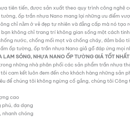
nhựa tiên tiến, được sản xuất theo quy trình công ngh
 tường, ốp trần nhựa Nano mang lại những ưu điểm vượt t
ông chỉ nằm ở vẻ đẹp tự nhiên và đẳng cấp mà nó tạo r
ạn không chỉ trang trí không gian sống một cách tinh 
chống nước, chống mối mọt và chống cháy, đảm bảo tín
ấm ốp tường, ốp trần nhựa Nano giả gỗ đáp ứng mọi nh
A LAM SÓNG, NHỰA NANO ỐP TƯỜNG GIÁ TỐT NHẤT
ong những nhà phân phối các sản phẩm trần nhựa thả
g tôi cam kết luôn đem đến cho khách hàng những sản 
tiêu để chúng tôi không ngừng cố gắng, chúng tôi Côn
ượng cao
 phú, đa dạng
o, nhanh chóng