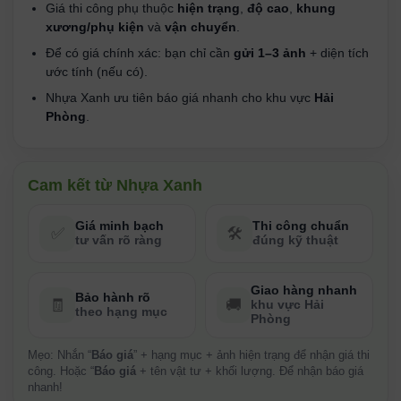
Giá thi công phụ thuộc
hiện trạng
,
độ cao
,
khung
xương/phụ kiện
và
vận chuyển
.
Để có giá chính xác: bạn chỉ cần
gửi 1–3 ảnh
+ diện tích
ước tính (nếu có).
Nhựa Xanh ưu tiên báo giá nhanh cho khu vực
Hải
Phòng
.
Cam kết từ Nhựa Xanh
Giá minh bạch
Thi công chuẩn
✅
🛠️
tư vấn rõ ràng
đúng kỹ thuật
Giao hàng nhanh
Bảo hành rõ
🧾
🚚
khu vực Hải
theo hạng mục
Phòng
Mẹo: Nhắn “
Báo giá
” + hạng mục + ảnh hiện trạng để nhận giá thi
công. Hoặc “
Báo giá
+ tên vật tư + khối lượng. Để nhận báo giá
nhanh!