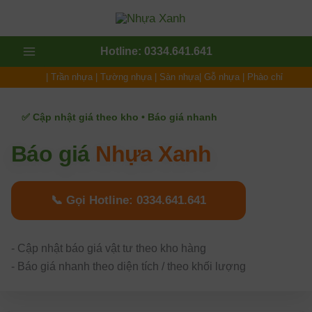
Nhảy
tới
nội
Main
Hotline: 0334.641.641
dung
Menu
|
Trần nhựa
|
Tường nhựa
|
Sàn nhựa
|
Gỗ nhựa
|
Phào chỉ
t
✅ Cập nhật giá theo kho • Báo giá nhanh
t
Báo giá
Nhựa Xanh
📞 Gọi Hotline: 0334.641.641
- Cập nhật báo giá vật tư theo kho hàng
- Báo giá nhanh theo diện tích / theo khối lượng