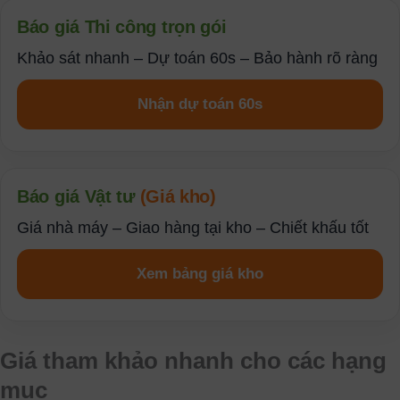
Báo giá Thi công trọn gói
Khảo sát nhanh – Dự toán 60s – Bảo hành rõ ràng
Nhận dự toán 60s
t
Báo giá Vật tư
(Giá kho)
t
Giá nhà máy – Giao hàng tại kho – Chiết khấu tốt
Xem bảng giá kho
Giá tham khảo nhanh cho các hạng
mục