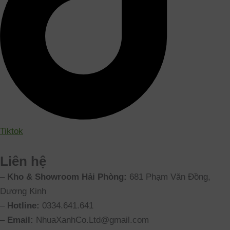
Tiktok
Liên hệ
–
Kho & Showroom Hải Phòng:
681 Phạm Văn Đồng,
Dương Kinh
–
Hotline:
0334.641.641
–
Email:
NhuaXanhCo.Ltd@gmail.com