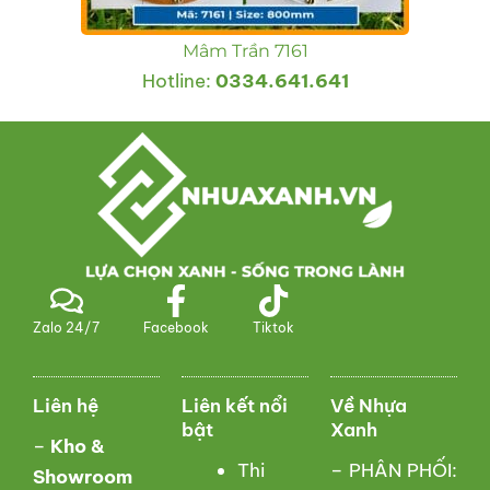
Mâm Trần 7161
Hotline:
0334.641.641
Zalo 24/7
Facebook
Tiktok
Liên hệ
Liên kết nổi
Về Nhựa
bật
Xanh
–
Kho &
Thi
– PHÂN PHỐI:
Showroom