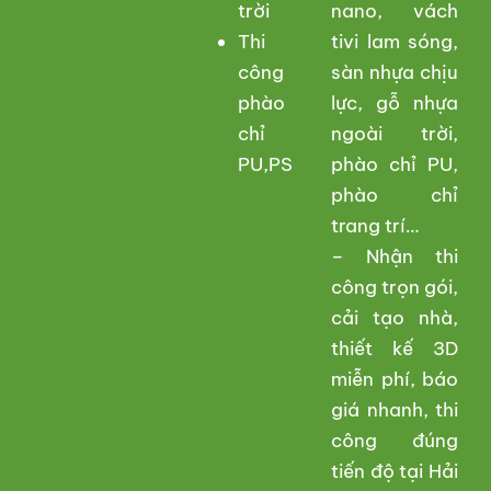
trời
nano, vách
Thi
tivi lam sóng,
công
sàn nhựa chịu
phào
lực, gỗ nhựa
chỉ
ngoài trời,
PU,PS
phào chỉ PU,
phào chỉ
trang trí…
– Nhận thi
công trọn gói,
cải tạo nhà,
thiết kế 3D
miễn phí, báo
giá nhanh, thi
công đúng
tiến độ tại Hải