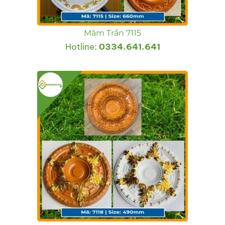
Mâm Trần 7115
Hotline:
0334.641.641
ắt
ắt