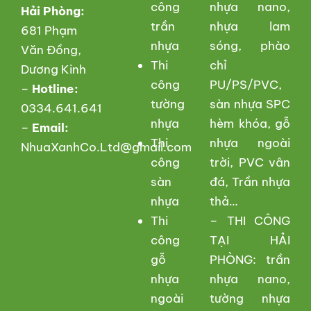
công
nhựa nano,
Hải Phòng:
trần
nhựa lam
681 Phạm
nhựa
sóng, phào
Văn Đồng,
Thi
chỉ
Dương Kinh
công
PU/PS/PVC,
–
Hotline:
tường
sàn nhựa SPC
0334.641.641
nhựa
hèm khóa, gỗ
–
Email:
Thi
nhựa ngoài
NhuaXanhCo.Ltd@gmail.com
công
trời, PVC vân
sàn
đá, Trần nhựa
nhựa
thả…
Thi
– THI CÔNG
công
TẠI HẢI
gỗ
PHÒNG: trần
nhựa
nhựa nano,
ngoài
tường nhựa