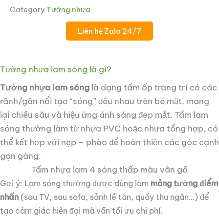
Category
Tường nhựa
Liên hệ Zalo 24/7
Tường nhựa lam sóng là gì?
Tường nhựa lam sóng
là dạng tấm ốp trang trí có các
ắt
rãnh/gân nổi tạo “sóng” đều nhau trên bề mặt, mang
lại chiều sâu và hiệu ứng ánh sáng đẹp mắt. Tấm lam
ắt
sóng thường làm từ nhựa PVC hoặc nhựa tổng hợp, có
thể kết hợp với nẹp – phào để hoàn thiện các góc cạnh
gọn gàng.
Tấm nhựa lam 4 sóng thấp màu vân gỗ
Gợi ý: Lam sóng thường được dùng làm
mảng tường điểm
nhấn
(sau TV, sau sofa, sảnh lễ tân, quầy thu ngân…) để
tạo cảm giác hiện đại mà vẫn tối ưu chi phí.