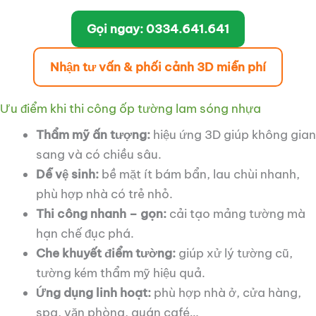
Gọi ngay: 0334.641.641
Nhận tư vấn & phối cảnh 3D miễn phí
Ưu điểm khi thi công ốp tường lam sóng nhựa
Thẩm mỹ ấn tượng:
hiệu ứng 3D giúp không gian
sang và có chiều sâu.
Dễ vệ sinh:
bề mặt ít bám bẩn, lau chùi nhanh,
phù hợp nhà có trẻ nhỏ.
Thi công nhanh – gọn:
cải tạo mảng tường mà
hạn chế đục phá.
Che khuyết điểm tường:
giúp xử lý tường cũ,
tường kém thẩm mỹ hiệu quả.
Ứng dụng linh hoạt:
phù hợp nhà ở, cửa hàng,
spa, văn phòng, quán café…