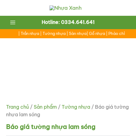
Nhảy
tới
nội
Main
Hotline: 0334.641.641
dung
Menu
|
Trần nhựa
|
Tường nhựa
|
Sàn nhựa
|
Gỗ nhựa
|
Phào chỉ
ắt
ắt
Trang chủ
/
Sản phẩm
/
Tường nhựa
/ Báo giá tường
nhựa lam sóng
Báo giá tường nhựa lam sóng