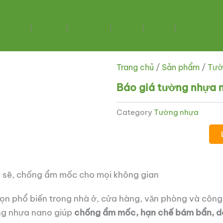
Hotline: 0334.641.641
|
Trần nhựa
|
Tường nhựa
|
Sàn nhựa
|
Gỗ nhựa
|
Phào chỉ
Trang chủ
/
Sản phẩm
/
Tườ
Báo giá tường nhựa 
Category
Tường nhựa
h sẽ, chống ẩm mốc cho mọi không gian
ọn phổ biến trong nhà ở, cửa hàng, văn phòng và công t
ờng nhựa nano giúp
chống ẩm mốc, hạn chế bám bẩn, dễ