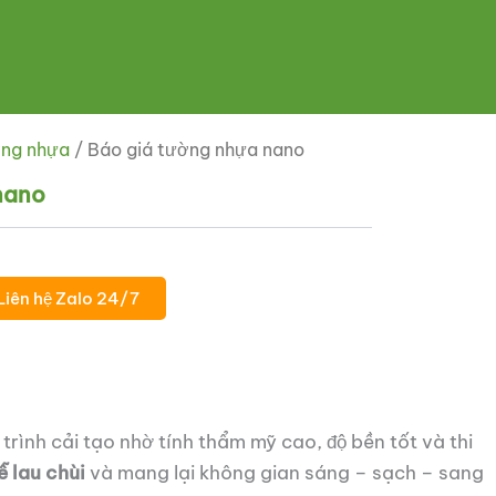
ng nhựa
/ Báo giá tường nhựa nano
nano
Liên hệ Zalo 24/7
rình cải tạo nhờ tính thẩm mỹ cao, độ bền tốt và thi
 lau chùi
và mang lại không gian sáng – sạch – sang