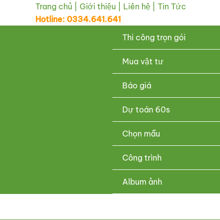
Nhảy
Trang chủ
|
Giới thiệu
|
Liên hệ
|
Tin Tức
Hotline: 0334.641.641
tới
nội
Thi công trọn gói
dung
Mua vật tư
Báo giá
Dự toán 60s
Chọn mẫu
Công trình
Album ảnh