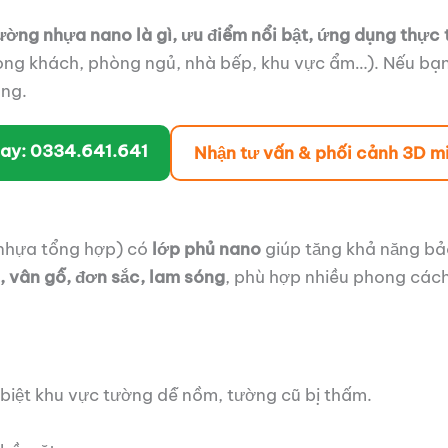
ường nhựa nano là gì, ưu điểm nổi bật, ứng dụng thực t
phòng khách, phòng ngủ, nhà bếp, khu vực ẩm…). Nếu b
ông.
gay: 0334.641.641
Nhận tư vấn & phối cảnh 3D mi
hựa tổng hợp) có
lớp phủ nano
giúp tăng khả năng bả
, vân gỗ, đơn sắc, lam sóng
, phù hợp nhiều phong cách n
c biệt khu vực tường dễ nồm, tường cũ bị thấm.