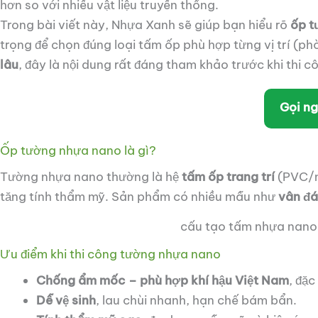
hơn so với nhiều vật liệu truyền thống.
Trong bài viết này, Nhựa Xanh sẽ giúp bạn hiểu rõ
ốp t
trọng để chọn đúng loại tấm ốp phù hợp từng vị trí (
lâu
, đây là nội dung rất đáng tham khảo trước khi thi c
Gọi n
Ốp tường nhựa nano là gì?
Tường nhựa nano thường là hệ
tấm ốp trang trí
(PVC/n
tăng tính thẩm mỹ. Sản phẩm có nhiều mẫu như
vân đá
cấu tạo tấm nhựa nano
Ưu điểm khi thi công tường nhựa nano
Chống ẩm mốc – phù hợp khí hậu Việt Nam
, đặ
Dễ vệ sinh
, lau chùi nhanh, hạn chế bám bẩn.