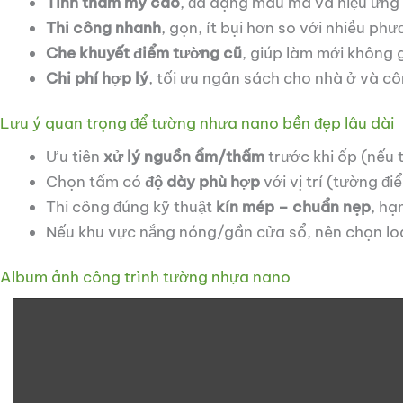
Tính thẩm mỹ cao
, đa dạng mẫu mã và hiệu ứng
Thi công nhanh
, gọn, ít bụi hơn so với nhiều ph
Che khuyết điểm tường cũ
, giúp làm mới không g
Chi phí hợp lý
, tối ưu ngân sách cho nhà ở và cô
Lưu ý quan trọng để tường nhựa nano bền đẹp lâu dài
Ưu tiên
xử lý nguồn ẩm/thấm
trước khi ốp (nếu 
Chọn tấm có
độ dày phù hợp
với vị trí (tường đ
Thi công đúng kỹ thuật
kín mép – chuẩn nẹp
, hạ
Nếu khu vực nắng nóng/gần cửa sổ, nên chọn lo
Album ảnh công trình tường nhựa nano