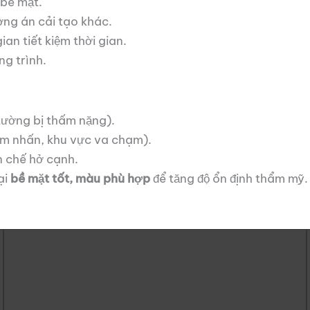
 bề mặt.
ương án cải tạo khác.
ian tiết kiệm thời gian.
ng trình.
tường bị thấm nặng).
iểm nhấn, khu vực va chạm).
n chế hở cạnh.
ại
bề mặt tốt, màu phù hợp
để tăng độ ổn định thẩm mỹ.