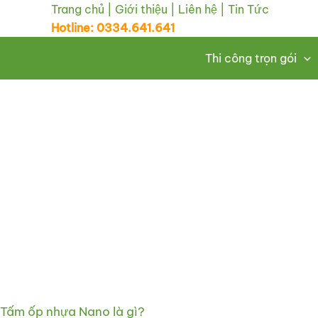
Nhảy
Trang chủ
|
Giới thiệu
|
Liên hệ
|
Tin Tức
Hotline: 0334.641.641
tới
nội
Thi công trọn gói
dung
Tấm ốp nhựa Nano là gì?