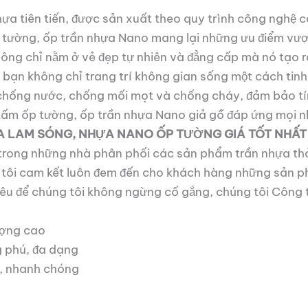
nhựa tiên tiến, được sản xuất theo quy trình công ngh
 tường, ốp trần nhựa Nano mang lại những ưu điểm vượt t
ông chỉ nằm ở vẻ đẹp tự nhiên và đẳng cấp mà nó tạo r
ạn không chỉ trang trí không gian sống một cách tinh 
chống nước, chống mối mọt và chống cháy, đảm bảo tín
ấm ốp tường, ốp trần nhựa Nano giả gỗ đáp ứng mọi nh
A LAM SÓNG, NHỰA NANO ỐP TƯỜNG GIÁ TỐT NHẤT
ong những nhà phân phối các sản phẩm trần nhựa thả
g tôi cam kết luôn đem đến cho khách hàng những sản 
tiêu để chúng tôi không ngừng cố gắng, chúng tôi Côn
ượng cao
 phú, đa dạng
o, nhanh chóng