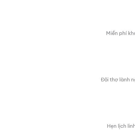
Miễn phí kh
Đội thợ lành 
Hẹn lịch li