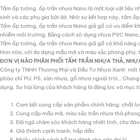
Tấm ốp tường, ốp trần nhựa Nano là một loại vật liệu 
sinh và các phụ gia bột đá. Nhờ sự kết hợp này, tấm ốp
Tấm ốp tường, ốp trần nhựa Nano giả gỗ có ưu điểm kh
nhiễm môi trường. Bằng cách sử dụng nhựa PVC Nano, b
Tấm ốp tường, ốp trần nhựa Nano giả gỗ có khả năng 
Hơn nữa, với đa dạng mẫu mã và màu sắc phong phú, t
ĐƠN VỊ NÀO PHÂN PHỐI TẤM TRẦN NHỰA THẢ, NHỰ
Công ty TNHH Thương Mại và Đầu Tư Nhựa Xanh một tr
phào chỉ PU, PS, sàn nhựa, gỗ nhựa ngoài trời… Chún
dụng. Sự hài lòng của khách hàng là động lực và mục 
Cam kết cung cấp sản phẩm chính hãng, chất l
Cung cấp mẫu mã, màu sắc trần nhựa thả phong
Đội ngũ chăm sóc khách hàng nhiệt tình, chu đá
Giá thành cạnh tranh, hấp dẫn
Nhiều chính sách hỗ trợ dành cho các đại lý