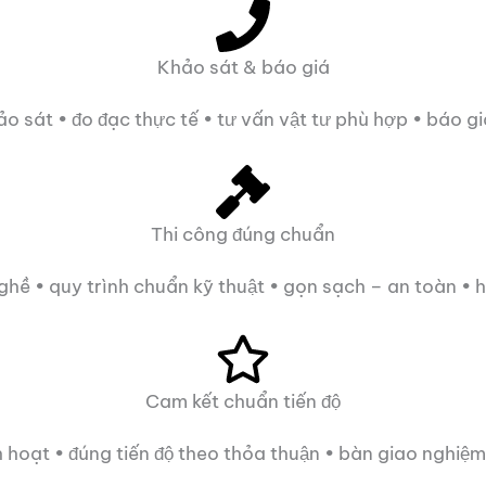
Khảo sát & báo giá
ảo sát • đo đạc thực tế • tư vấn vật tư phù hợp • báo g
Thi công đúng chuẩn
nghề • quy trình chuẩn kỹ thuật • gọn sạch – an toàn • h
Cam kết chuẩn tiến độ
nh hoạt • đúng tiến độ theo thỏa thuận • bàn giao nghiệm