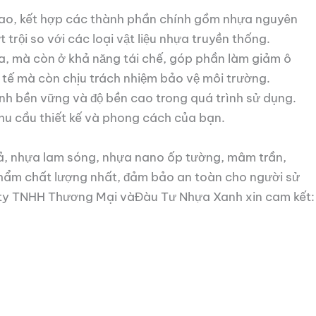
ệ cao, kết hợp các thành phần chính gồm nhựa nguyên
rội so với các loại vật liệu nhựa truyền thống.
a, mà còn ở khả năng tái chế, góp phần làm giảm ô
tế mà còn chịu trách nhiệm bảo vệ môi trường.
h bền vững và độ bền cao trong quá trình sử dụng.
u cầu thiết kế và phong cách của bạn.
, nhựa lam sóng, nhựa nano ốp tường, mâm trần,
phẩm chất lượng nhất, đảm bảo an toàn cho người sử
g ty TNHH Thương Mại vàĐàu Tư Nhựa Xanh xin cam kết: