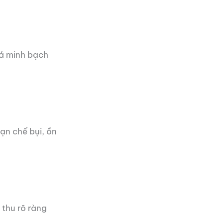
iá minh bạch
ạn chế bụi, ồn
 thu rõ ràng