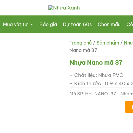
Mua vật tư
Báo giá
Dự toán 60s
Chọn mẫu
Cô
Trang chủ
/
Sản phẩm
/
Nhự
Nano mã 37
Nhựa Nano mã 37
– Chất liệu: Nhựa PVC
– Kích thước : 0.9 x 40 x
Mã SP:
HH-NANO-37
Nhóm