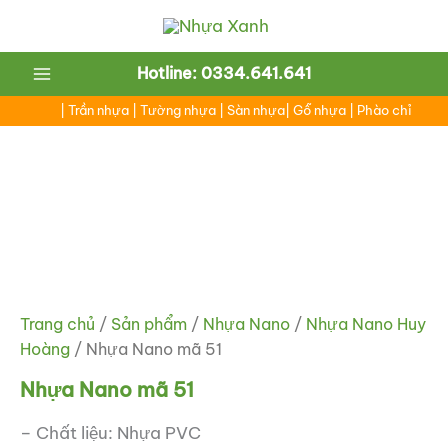
Nhảy
tới
nội
Main
Hotline: 0334.641.641
dung
Menu
|
Trần nhựa
|
Tường nhựa
|
Sàn nhựa
|
Gỗ nhựa
|
Phào chỉ
ắt
ắt
Trang chủ
/
Sản phẩm
/
Nhựa Nano
/
Nhựa Nano Huy
Hoàng
/ Nhựa Nano mã 51
Nhựa Nano mã 51
– Chất liệu: Nhựa PVC