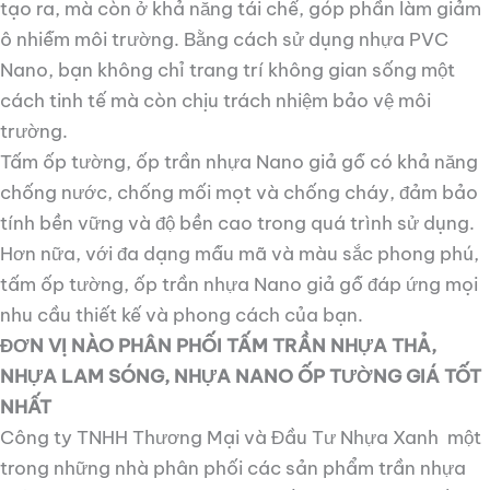
tạo ra, mà còn ở khả năng tái chế, góp phần làm giảm
ô nhiễm môi trường. Bằng cách sử dụng nhựa PVC
Nano, bạn không chỉ trang trí không gian sống một
cách tinh tế mà còn chịu trách nhiệm bảo vệ môi
trường.
Tấm ốp tường, ốp trần nhựa Nano giả gỗ có khả năng
chống nước, chống mối mọt và chống cháy, đảm bảo
tính bền vững và độ bền cao trong quá trình sử dụng.
Hơn nữa, với đa dạng mẫu mã và màu sắc phong phú,
tấm ốp tường, ốp trần nhựa Nano giả gỗ đáp ứng mọi
nhu cầu thiết kế và phong cách của bạn.
ĐƠN VỊ NÀO PHÂN PHỐI TẤM TRẦN NHỰA THẢ,
NHỰA LAM SÓNG, NHỰA NANO ỐP TƯỜNG GIÁ TỐT
NHẤT
Công ty TNHH Thương Mại và Đầu Tư Nhựa Xanh một
trong những nhà phân phối các sản phẩm trần nhựa