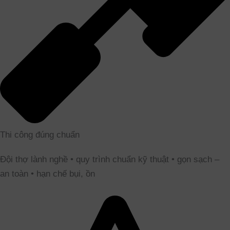
Thi công đúng chuẩn
Đội thợ lành nghề • quy trình chuẩn kỹ thuật • gọn sạch –
an toàn • hạn chế bụi, ồn