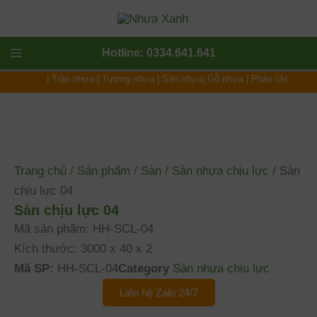
Nhảy
tới
nội
Main
Hotline: 0334.641.641
dung
|
Trần nhựa
|
Tường nhựa
|
Sàn nhựa
|
Gỗ nhựa
|
Phào chỉ
Menu
Trang chủ
/
Sản phẩm
/
Sàn
/
Sàn nhựa chịu lực
/ Sàn
chịu lực 04
Sàn chịu lực 04
Mã sản phẩm: HH-SCL-04
Kích thước: 3000 x 40 x 2
Mã SP:
HH-SCL-04
Category
Sàn nhựa chịu lực
Liên hệ Zalo 24/7