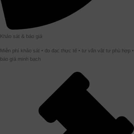
Khảo sát & báo giá
Miễn phí khảo sát • đo đạc thực tế • tư vấn vật tư phù hợp •
báo giá minh bạch