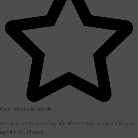
Cam kết chuẩn tiến độ
Hẹn lịch linh hoạt • đúng tiến độ theo thỏa thuận • bàn giao
nghiệm thu rõ ràng