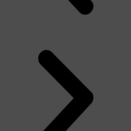
Tên người dùng hoặc địa chỉ email
Mật khẩu
Ghi nhớ đăng nhập
Lost your password?