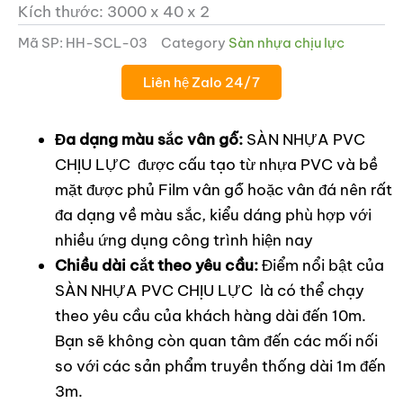
Kích thước: 3000 x 40 x 2
Mã SP:
HH-SCL-03
Category
Sàn nhựa chịu lực
Liên hệ Zalo 24/7
Đa dạng màu sắc vân gỗ:
SÀN NHỰA PVC
CHỊU LỰC được cấu tạo từ nhựa PVC và bề
ắt
mặt được phủ Film vân gỗ hoặc vân đá nên rất
ắt
đa dạng về màu sắc, kiểu dáng phù hợp với
nhiều ứng dụng công trình hiện nay
Chiều dài cắt theo yêu cầu:
Điểm nổi bật của
SÀN NHỰA PVC CHỊU LỰC là có thể chạy
theo yêu cầu của khách hàng dài đến 10m.
Bạn sẽ không còn quan tâm đến các mối nối
so với các sản phẩm truyền thống dài 1m đến
3m.