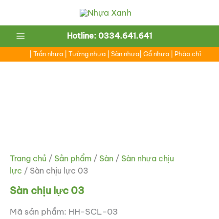
Nhảy
tới
nội
Main
Hotline: 0334.641.641
dung
Menu
|
Trần nhựa
|
Tường nhựa
|
Sàn nhựa
|
Gỗ nhựa
|
Phào chỉ
ắt
ắt
Trang chủ
/
Sản phẩm
/
Sàn
/
Sàn nhựa chịu
lực
/ Sàn chịu lực 03
Sàn chịu lực 03
Mã sản phẩm: HH-SCL-03