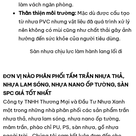
làm vách ngăn phòng.
Thân thiện môi trường:
Mặc dù được cấu tạo
từ nhựa PVC nhưng vật liệu đã quá trình xử lý
nên không có mùi cũng như chất thải gây ảnh
hưởng đến sức khỏe của người tiêu dùng.
Sàn nhựa chịu lực làm hành lang lối đi
ĐƠN VỊ NÀO PHÂN PHỐI TẤM TRẦN NHỰA THẢ,
NHỰA LAM SÓNG, NHỰA NANO ỐP TƯỜNG,
SÀN
SPC
GIÁ TỐT NHẤT
Công ty TNHH Thương Mại và Đầu Tư Nhựa Xanh
một trong những nhà phân phối các sản phẩm trần
nhựa thả, nhựa lam sóng, nhựa nano ốp tường,
mâm trần, phào chỉ PU, PS, sàn nhựa, gỗ nhựa
ngoài trời… Chúng tôi cam kết luôn đem đến cho