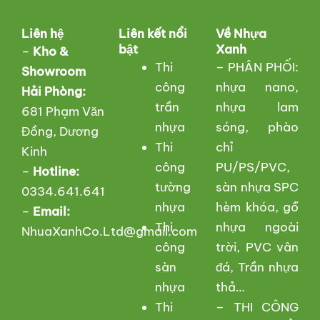
Liên hệ
Liên kết nổi
Về Nhựa
bật
Xanh
–
Kho &
Thi
– PHÂN PHỐI:
Showroom
công
nhựa nano,
Hải Phòng:
trần
nhựa lam
681 Phạm Văn
nhựa
sóng, phào
Đồng, Dương
Thi
chỉ
Kinh
công
PU/PS/PVC,
–
Hotline:
tường
sàn nhựa SPC
0334.641.641
nhựa
hèm khóa, gỗ
–
Email:
Thi
nhựa ngoài
NhuaXanhCo.Ltd@gmail.com
công
trời, PVC vân
sàn
đá, Trần nhựa
nhựa
thả…
Thi
– THI CÔNG