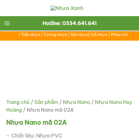
Nhảy
tới
nội
Main
Hotline: 0334.641.641
dung
|
Trần nhựa
|
Tường nhựa
|
Sàn nhựa
|
Gỗ nhựa
|
Phào chỉ
Menu
Trang chủ
/
Sản phẩm
/
Nhựa Nano
/
Nhựa Nano Huy
Hoàng
/ Nhựa Nano mã 02A
Nhựa Nano mã 02A
– Chất liệu: Nhựa PVC