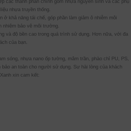
t hợp các thành phần chính gồm nhựa nguyên sinh và các phụ
liệu nhựa truyền thống.
n ở khả năng tái chế, góp phần làm giảm ô nhiễm môi
h nhiệm bảo vệ môi trường.
g và độ bền cao trong quá trình sử dụng. Hơn nữa, với đa
ách của bạn.
m sóng, nhựa nano ốp tường, mâm trần, phào chỉ PU, PS,
 bảo an toàn cho người sử dụng. Sự hài lòng của khách
Xanh xin cam kết: