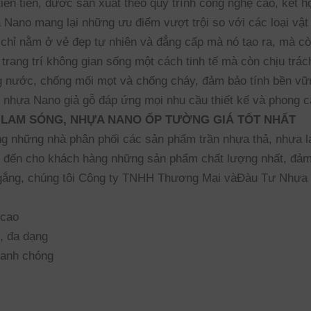
 tiên tiến, được sản xuất theo quy trình công nghệ cao, kế
 Nano mang lại những ưu điểm vượt trội so với các loại vật 
chỉ nằm ở vẻ đẹp tự nhiên và đẳng cấp mà nó tạo ra, mà cò
ang trí không gian sống một cách tinh tế mà còn chịu trác
 nước, chống mối mọt và chống cháy, đảm bảo tính bền vữn
nhựa Nano giả gỗ đáp ứng mọi nhu cầu thiết kế và phong c
 LAM SÓNG, NHỰA NANO ỐP TƯỜNG GIÁ TỐT NHẤT
những nhà phân phối các sản phẩm trần nhựa thả, nhựa la
m đến cho khách hàng những sản phẩm chất lượng nhất, đảm
ố gắng, chúng tôi Công ty TNHH Thương Mại vàĐàu Tư Nhựa 
 cao
, đa dạng
hanh chóng