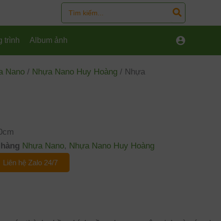
Search
for:
 trình
Album ảnh
a Nano
/
Nhựa Nano Huy Hoàng
/ Nhựa
00cm
hàng
Nhựa Nano
,
Nhựa Nano Huy Hoàng
Liên hệ Zalo 24/7