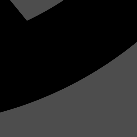
Tên người dùng hoặc địa chỉ email
Mật khẩu
Ghi nhớ đăng nhập
Lost your password?