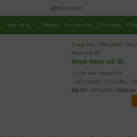
Mua vật tư
Báo giá
Dự toán 60s
Chọn mẫu
Công
Trang chủ
/
Sản phẩm
/
Nhự
Nano mã 36
Nhựa Nano mã 36
– Chất liệu: Nhựa PVC
– Kích thước : 0.9 x 40 x 3
Mã SP:
HH-NANO-36
Nhóm 