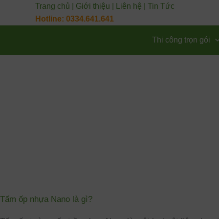
Nhảy
Trang chủ
|
Giới thiệu
|
Liên hệ
|
Tin Tức
Hotline: 0334.641.641
tới
nội
Thi công trọn gói
dung
Tấm ốp nhựa Nano là gì?