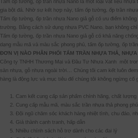
Tấm ốp tường, ốp trần nhựa Nano là một loại vật liệu nhựa
gia bột đá. Nhờ sự kết hợp này, tấm ốp tường, ốp trần nhựa
Tấm ốp tường, ốp trần nhựa Nano giả gỗ có ưu điểm không 
trường. Bằng cách sử dụng nhựa PVC Nano, bạn không chỉ tr
Tấm ốp tường, ốp trần nhựa Nano giả gỗ có khả năng chống
dạng mẫu mã và màu sắc phong phú, tấm ốp tường, ốp trần 
ĐƠN VỊ NÀO PHÂN PHỐI TẤM TRẦN NHỰA THẢ, NHỰA
Công ty TNHH Thương Mại và Đầu Tư Nhựa Xanh một trong 
sàn nhựa, gỗ nhựa ngoài trời… Chúng tôi cam kết luôn đe
hàng là động lực và mục tiêu để chúng tôi không ngừng c
Cam kết cung cấp sản phẩm chính hãng, chất lượng
Cung cấp mẫu mã, màu sắc trần nhựa thả phong phú
Đội ngũ chăm sóc khách hàng nhiệt tình, chu đáo, n
Giá thành cạnh tranh, hấp dẫn
Nhiều chính sách hỗ trợ dành cho các đại lý