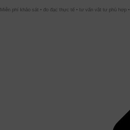
Miễn phí khảo sát • đo đạc thực tế • tư vấn vật tư phù hợp 