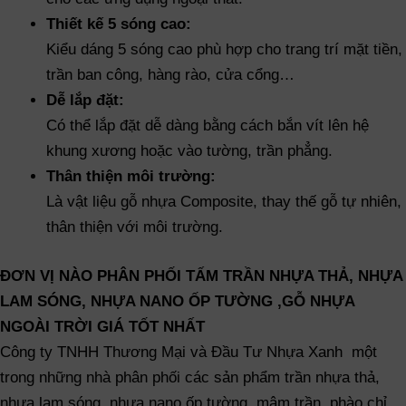
Thiết kế 5 sóng cao:
Kiểu dáng 5 sóng cao phù hợp cho trang trí mặt tiền,
trần ban công, hàng rào, cửa cổng…
Dễ lắp đặt:
Có thể lắp đặt dễ dàng bằng cách bắn vít lên hệ
khung xương hoặc vào tường, trần phẳng.
Thân thiện môi trường:
Là vật liệu gỗ nhựa Composite, thay thế gỗ tự nhiên,
thân thiện với môi trường.
ĐƠN VỊ NÀO PHÂN PHỐI TẤM TRẦN NHỰA THẢ, NHỰA
LAM SÓNG, NHỰA NANO ỐP TƯỜNG ,GỖ NHỰA
NGOÀI TRỜI GIÁ TỐT NHẤT
Công ty TNHH Thương Mại và Đầu Tư Nhựa Xanh một
trong những nhà phân phối các sản phẩm trần nhựa thả,
nhựa lam sóng, nhựa nano ốp tường, mâm trần, phào chỉ