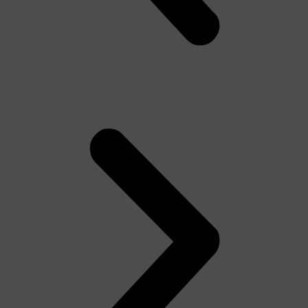
Tên người dùng hoặc địa chỉ email
Mật khẩu
Ghi nhớ đăng nhập
Lost your password?