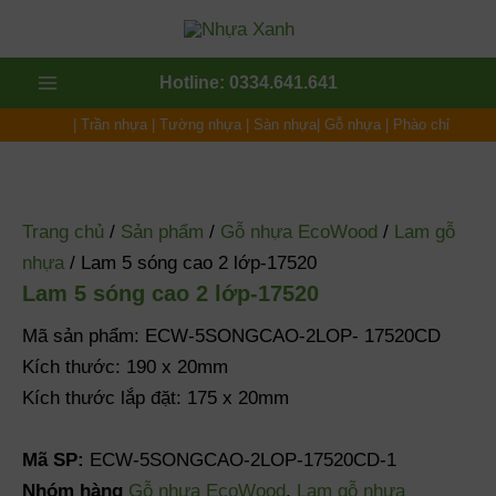
Nhảy
tới
nội
Main
Hotline: 0334.641.641
dung
|
Trần nhựa
|
Tường nhựa
|
Sàn nhựa
|
Gỗ nhựa
|
Phào chỉ
Menu
Trang chủ
/
Sản phẩm
/
Gỗ nhựa EcoWood
/
Lam gỗ
nhựa
/ Lam 5 sóng cao 2 lớp-17520
Lam 5 sóng cao 2 lớp-17520
Mã sản phẩm: ECW-5SONGCAO-2LOP- 17520CD
Kích thước: 190 x 20mm
Kích thước lắp đặt: 175 x 20mm
Mã SP:
ECW-5SONGCAO-2LOP-17520CD-1
Nhóm hàng
Gỗ nhựa EcoWood
,
Lam gỗ nhựa