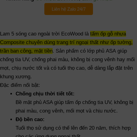
Liên hệ Zalo 24/7
Lam 5 sóng cao ngoài trời EcoWood là
tấm ốp gỗ nhựa
Composite chuyên dùng trang trí ngoại thất như ốp tường,
trần ban công, mặt tiền
.
Sản phẩm có lớp phủ ASA giúp
chống tia UV, chống phai màu, không bị cong vênh hay mối
mọt, chịu nước tốt và có tuổi thọ cao, dễ dàng lắp đặt trên
khung xương.
Đặc điểm nổi bật:
Chống chịu thời tiết tốt:
Bề mặt phủ ASA giúp tấm ốp chống tia UV, không bị
phai màu, cong vênh, mối mọt và chịu nước.
Độ bền cao:
Tuổi thọ sử dụng có thể lên đến 20 năm, thích hợp
cho các ứng dụng ngoại thất.