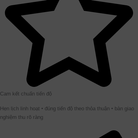
Cam kết chuẩn tiến độ
Hẹn lịch linh hoạt • đúng tiến độ theo thỏa thuận • bàn giao
nghiệm thu rõ ràng