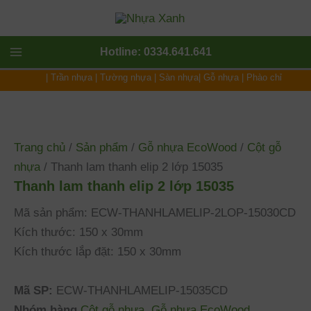
Nhảy
tới
nội
Main
Hotline: 0334.641.641
dung
|
Trần nhựa
|
Tường nhựa
|
Sàn nhựa
|
Gỗ nhựa
|
Phào chỉ
Menu
Trang chủ
/
Sản phẩm
/
Gỗ nhựa EcoWood
/
Cột gỗ
nhựa
/ Thanh lam thanh elip 2 lớp 15035
Thanh lam thanh elip 2 lớp 15035
Mã sản phẩm: ECW-THANHLAMELIP-2LOP-15030CD
Kích thước: 150 x 30mm
Kích thước lắp đặt: 150 x 30mm
Mã SP:
ECW-THANHLAMELIP-15035CD
Nhóm hàng
Cột gỗ nhựa
,
Gỗ nhựa EcoWood