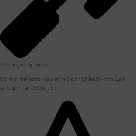
Thi công đúng chuẩn
Đội thợ lành nghề • quy trình chuẩn kỹ thuật • gọn sạch –
an toàn • hạn chế bụi, ồn