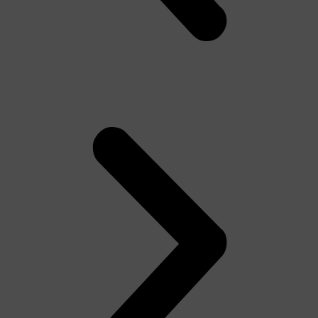
Tên người dùng hoặc địa chỉ email
Mật khẩu
Ghi nhớ đăng nhập
Lost your password?