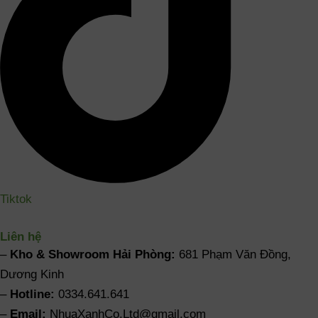
Tiktok
Liên hệ
–
Kho & Showroom Hải Phòng:
681 Phạm Văn Đồng,
Dương Kinh
–
Hotline:
0334.641.641
–
Email:
NhuaXanhCo.Ltd@gmail.com