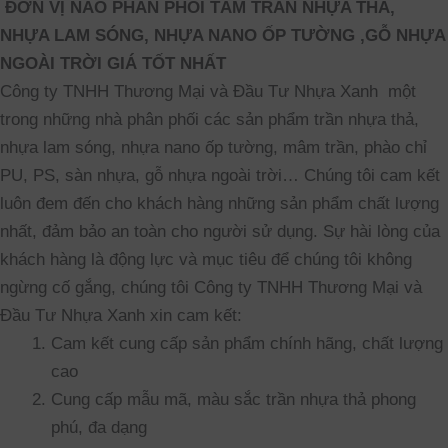
ĐƠN VỊ NÀO PHÂN PHỐI TẤM TRẦN NHỰA THẢ,
NHỰA LAM SÓNG, NHỰA NANO ỐP TƯỜNG ,GỖ NHỰA
NGOÀI TRỜI GIÁ TỐT NHẤT
Công ty TNHH Thương Mại và Đầu Tư Nhựa Xanh một
trong những nhà phân phối các sản phẩm trần nhựa thả,
nhựa lam sóng, nhựa nano ốp tường, mâm trần, phào chỉ
PU, PS, sàn nhựa, gỗ nhựa ngoài trời… Chúng tôi cam kết
luôn đem đến cho khách hàng những sản phẩm chất lượng
nhất, đảm bảo an toàn cho người sử dụng. Sự hài lòng của
khách hàng là động lực và mục tiêu để chúng tôi không
ngừng cố gắng, chúng tôi Công ty TNHH Thương Mại và
Đầu Tư Nhựa Xanh xin cam kết:
Cam kết cung cấp sản phẩm chính hãng, chất lượng
cao
Cung cấp mẫu mã, màu sắc trần nhựa thả phong
phú, đa dạng