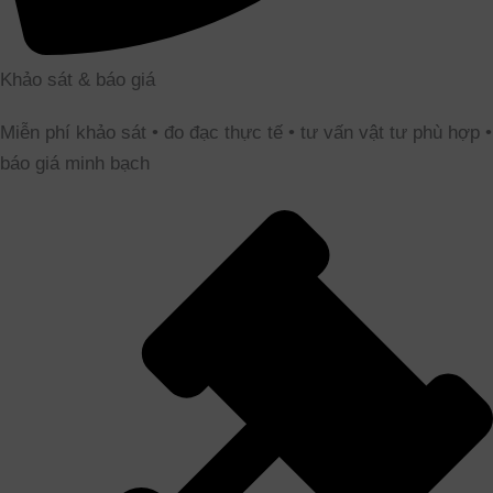
Khảo sát & báo giá
Miễn phí khảo sát • đo đạc thực tế • tư vấn vật tư phù hợp •
báo giá minh bạch