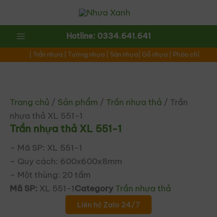
Nhảy
tới
nội
Main
Hotline: 0334.641.641
dung
|
Trần nhựa
|
Tường nhựa
|
Sàn nhựa
|
Gỗ nhựa
|
Phào chỉ
Menu
ắt
ắt
Trang chủ
/
Sản phẩm
/
Trần nhựa thả
/ Trần
nhựa thả XL 551-1
Trần nhựa thả XL 551-1
– Mã SP: XL 551-1
– Quy cách: 600x600x8mm
– Một thùng: 20 tấm
Mã SP:
XL 551-1
Category
Trần nhựa thả
Liên hệ Zalo 24/7