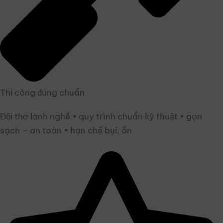
Thi công đúng chuẩn
Đội thợ lành nghề • quy trình chuẩn kỹ thuật • gọn
sạch – an toàn • hạn chế bụi, ồn