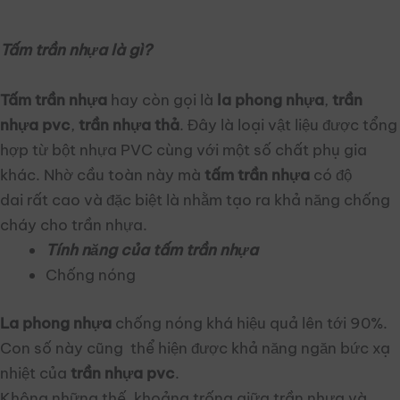
Tấm trần nhựa là gì?
Tấm trần nhựa
hay còn gọi là
la phong nhựa
,
trần
nhựa pvc
,
trần nhựa thả
. Đây là loại vật liệu được tổng
hợp từ bột nhựa PVC cùng với một số chất phụ gia
ắt
khác. Nhờ cầu toàn này mà
tấm trần nhựa
có độ
dai rất cao và đặc biệt là nhằm tạo ra khả năng chống
ắt
cháy cho trần nhựa.
Tính năng của tấm trần nhựa
Chống nóng
La phong nhựa
chống nóng khá hiệu quả lên tới 90%.
Con số này cũng thể hiện được khả năng ngăn bức xạ
nhiệt của
trần nhựa pvc
.
Không những thế, khoảng trống giữa trần nhựa và