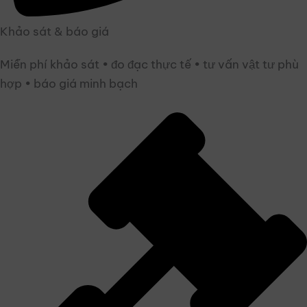
Khảo sát & báo giá
Miễn phí khảo sát • đo đạc thực tế • tư vấn vật tư phù
hợp • báo giá minh bạch