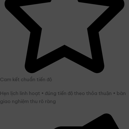
Cam kết chuẩn tiến độ
Hẹn lịch linh hoạt • đúng tiến độ theo thỏa thuận • bàn
giao nghiệm thu rõ ràng