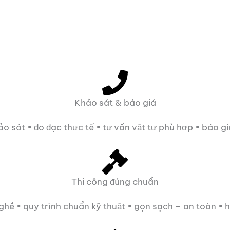
Khảo sát & báo giá
ảo sát • đo đạc thực tế • tư vấn vật tư phù hợp • báo g
Thi công đúng chuẩn
nghề • quy trình chuẩn kỹ thuật • gọn sạch – an toàn • h