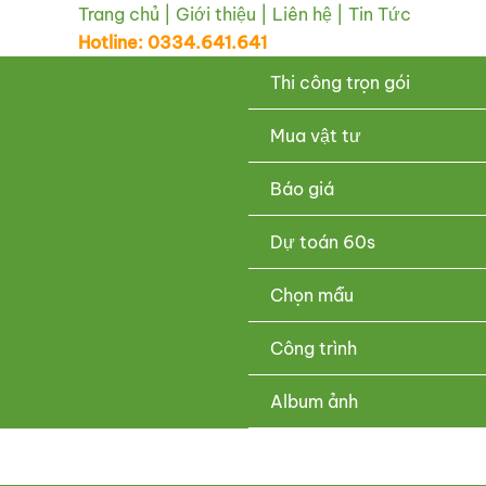
Nhảy
Trang chủ
|
Giới thiệu
|
Liên hệ
|
Tin Tức
Hotline: 0334.641.641
tới
nội
Thi công trọn gói
dung
Mua vật tư
Báo giá
Dự toán 60s
Chọn mẫu
Công trình
Album ảnh