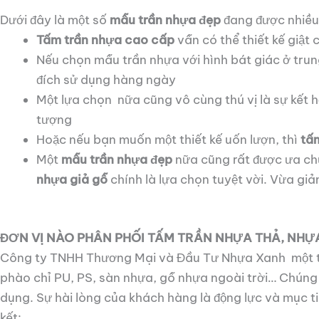
Dưới đây là một số
mẫu trần nhựa đẹp
đang được nhiều
Tấm trần nhựa cao cấp
vẫn có thể thiết kế giật
Nếu chọn mẫu trần nhựa với hình bát giác ở tru
đích sử dụng hàng ngày
Một lựa chọn nữa cũng vô cùng thú vị là sự kết
tượng
Hoặc nếu bạn muốn một thiết kế uốn lượn, thì
tấ
Một
mẫu trần nhựa đẹp
nữa cũng rất được ưa ch
nhựa giả gỗ
chính là lựa chọn tuyệt vời. Vừa giả
ĐƠN VỊ NÀO PHÂN PHỐI TẤM TRẦN NHỰA THẢ, NHỰ
Công ty TNHH Thương Mại và Đầu Tư Nhựa Xanh một tr
phào chỉ PU, PS, sàn nhựa, gỗ nhựa ngoài trời… Chún
dụng. Sự hài lòng của khách hàng là động lực và mục
kết: