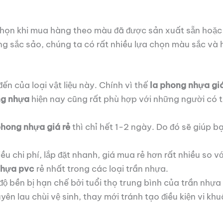
chọn khi mua hàng theo màu đã được sản xuất sẵn hoặc
g sắc sảo, chúng ta có rất nhiều lựa chọn màu sắc và 
ến của loại vật liệu này. Chính vì thế
la phong nhựa giá
ng nhựa
hiện nay cũng rất phù hợp với những người có t
phong nhựa giá rẻ
thì chỉ hết 1-2 ngày. Do đó sẽ giúp bạ
iều chi phí, lắp đặt nhanh, giá mua rẻ hơn rất nhiều so
 nhựa pvc
rẻ nhất trong các loại trần nhựa.
độ bền bị hạn chế bởi tuổi thọ trung bình của trần nhựa 
ên lau chùi vệ sinh, thay mới tránh tạo điều kiện vi khu