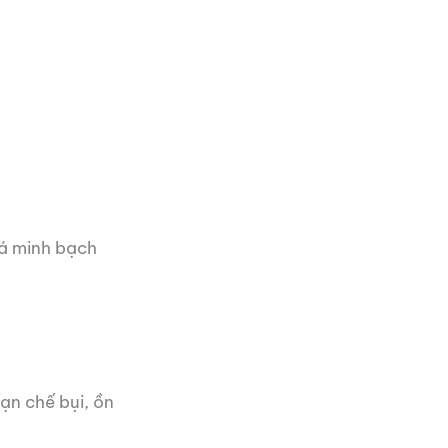
iá minh bạch
ạn chế bụi, ồn