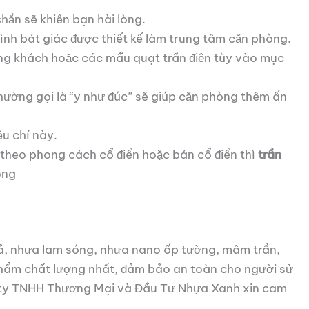
hắn sẽ khiên bạn hài lòng.
hình bát giác được thiết kế làm trung tâm căn phòng.
òng khách hoặc các mẫu quạt trần điện tùy vào mục
hường gọi là “y như đúc” sẽ giúp căn phòng thêm ấn
u chí này.
 theo phong cách cổ điển hoặc bán cổ điển thì
trần
ọng
, nhựa lam sóng, nhựa nano ốp tường, mâm trần,
phẩm chất lượng nhất, đảm bảo an toàn cho người sử
ng ty TNHH Thương Mại và Đầu Tư Nhựa Xanh xin cam