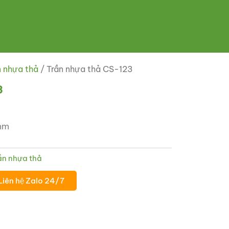
n nhựa thả
/ Trần nhựa thả CS-123
3
mm
ần nhựa thả
Liên hệ Zalo 24/7