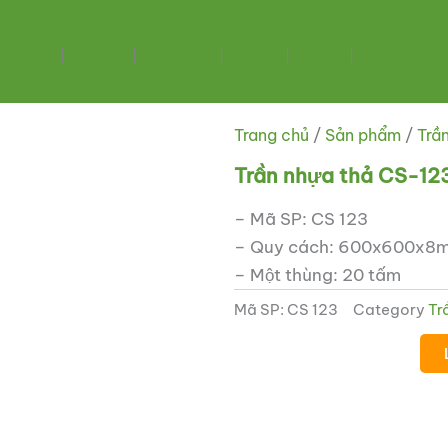
Hotline: 0334.641.641
|
Trần nhựa
|
Tường nhựa
|
Sàn nhựa
|
Gỗ nhựa
|
Phào chỉ
Trang chủ
/
Sản phẩm
/
Trầ
Trần nhựa thả CS-12
– Mã SP: CS 123
– Quy cách: 600x600x8
– Một thùng: 20 tấm
Mã SP:
CS 123
Category
Tr