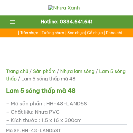
Nhảy
tới
nội
Main
Hotline: 0334.641.641
dung
Menu
|
Trần nhựa
|
Tường nhựa
|
Sàn nhựa
|
Gỗ nhựa
|
Phào chỉ
ắt
ắt
Trang chủ
/
Sản phẩm
/
Nhựa lam sóng
/
Lam 5 sóng
thấp
/ Lam 5 sóng thấp mã 48
Lam 5 sóng thấp mã 48
– Mã sản phẩm: HH-48-LAND5S
– Chất liệu: Nhựa PVC
– Kích thước : 1.5 x 16 x 300cm
Mã SP:
HH-48-LAND5ST