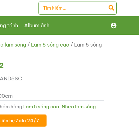
Search
for:
ng trình
Album ảnh
a lam sóng
/
Lam 5 sóng cao
/ Lam 5 sóng
2
LAND5SC
300cm
hóm hàng
Lam 5 sóng cao
,
Nhựa lam sóng
Liên hệ Zalo 24/7