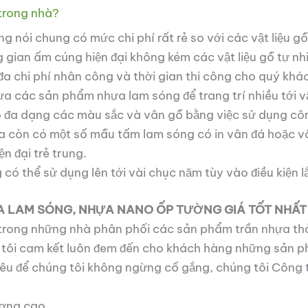
 trong nhà?
ng nói chung có mức chi phí rất rẻ so với các vật liệu g
an ấm cúng hiện đại không kém các vật liệu gỗ tự nhi
i đa chi phí nhân công và thời gian thi công cho quý kh
a các sản phẩm nhựa lam sóng để trang trí nhiều tới v
 dạng các màu sắc và vân gỗ bằng việc sử dụng công n
 ra còn có một số mẫu tấm lam sóng có in vân đá hoặc 
n đại trẻ trung.
có thể sử dụng lên tới vài chục năm tùy vào điều kiện
A LAM SÓNG, NHỰA NANO ỐP TƯỜNG GIÁ TỐT NHẤT
ong những nhà phân phối các sản phẩm trần nhựa thả
g tôi cam kết luôn đem đến cho khách hàng những sản 
 tiêu để chúng tôi không ngừng cố gắng, chúng tôi Cô
ượng cao