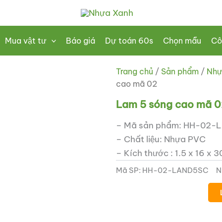
Mua vật tư
Báo giá
Dự toán 60s
Chọn mẫu
Cô
Trang chủ
/
Sản phẩm
/
Nhự
cao mã 02
Lam 5 sóng cao mã 0
– Mã sản phẩm: HH-02-
– Chất liệu: Nhựa PVC
– Kích thước : 1.5 x 16 x 
Mã SP:
HH-02-LAND5SC
N