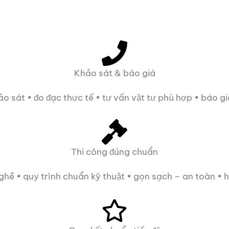
Khảo sát & báo giá
ảo sát • đo đạc thực tế • tư vấn vật tư phù hợp • báo g
Thi công đúng chuẩn
nghề • quy trình chuẩn kỹ thuật • gọn sạch – an toàn • h