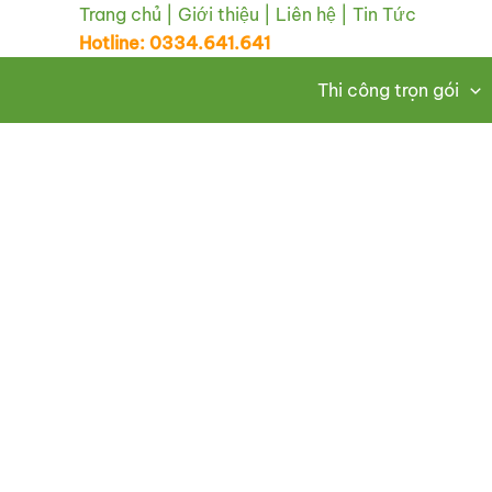
Nhảy
Trang chủ
|
Giới thiệu
|
Liên hệ
|
Tin Tức
Hotline: 0334.641.641
tới
nội
Thi công trọn gói
dung