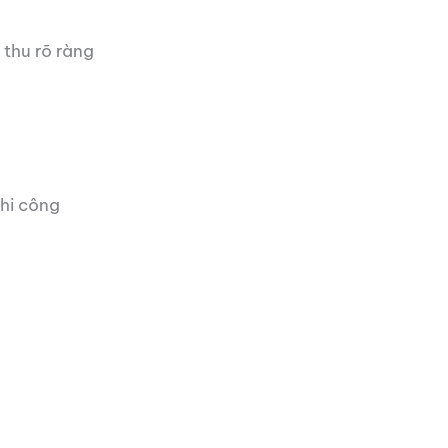
 thu rõ ràng
thi công