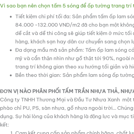
Vì sao bạn nên chọn tấm 5 sóng để ốp tường trang trí
Tiết kiệm chi phí tối đa: Sản phẩm tấm ốp lam só
84.000 -132.000 VND/m2 đã cho bạn một không gi
dễ cắt và dễ thi công sẽ giúp tiết kiệm ở mức tố
hàng, khách sạn hay dân cư chuyển sang chọn lự
Đa dạng mẫu mã sản phẩm: Tấm ốp lam sóng có đa
mỹ và cẩn thận nhìn như gỗ thật tới 90%, ngoài
trang trí không gian theo xu hướng tối giản và hiệ
Bền theo thời gian: Sản phẩm lam sóng ốp tường 
ĐƠN VỊ NÀO PHÂN PHỐI TẤM TRẦN NHỰA THẢ, NHỰ
Công ty TNHH Thương Mại và Đầu Tư Nhựa Xanh một tr
phào chỉ PU, PS, sàn nhựa, gỗ nhựa ngoài trời… Chún
dụng. Sự hài lòng của khách hàng là động lực và mục
kết:
Cam kết cung cấp sản phẩm chính hãng, chất l