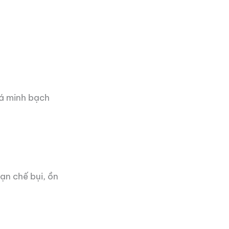
iá minh bạch
ạn chế bụi, ồn