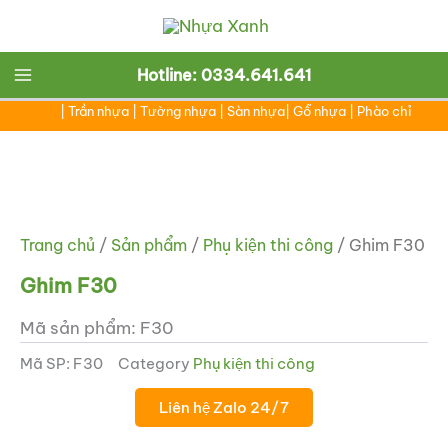
Nhảy
tới
nội
Main
Hotline: 0334.641.641
dung
|
Trần nhựa
|
Tường nhựa
|
Sàn nhựa
|
Gỗ nhựa
|
Phào chỉ
Menu
Trang chủ
/
Sản phẩm
/
Phụ kiện thi công
/ Ghim F30
Ghim F30
Mã sản phẩm: F30
Mã SP:
F30
Category
Phụ kiện thi công
Liên hệ Zalo 24/7