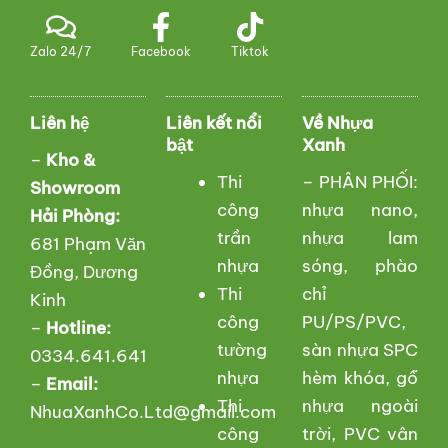
Zalo 24/7
Facebook
Tiktok
Liên hệ
Liên kết nổi
Về Nhựa
bật
Xanh
–
Kho &
Thi
– PHÂN PHỐI:
Showroom
công
nhựa nano,
Hải Phòng:
trần
nhựa lam
681 Phạm Văn
nhựa
sóng, phào
Đồng, Dương
Thi
chỉ
Kinh
công
PU/PS/PVC,
–
Hotline:
tường
sàn nhựa SPC
0334.641.641
nhựa
hèm khóa, gỗ
–
Email:
Thi
nhựa ngoài
NhuaXanhCo.Ltd@gmail.com
công
trời, PVC vân