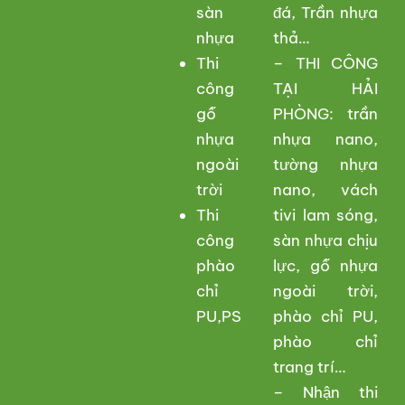
sàn
đá, Trần nhựa
nhựa
thả…
Thi
– THI CÔNG
công
TẠI HẢI
gỗ
PHÒNG: trần
nhựa
nhựa nano,
ngoài
tường nhựa
trời
nano, vách
Thi
tivi lam sóng,
công
sàn nhựa chịu
phào
lực, gỗ nhựa
chỉ
ngoài trời,
PU,PS
phào chỉ PU,
phào chỉ
trang trí…
– Nhận thi