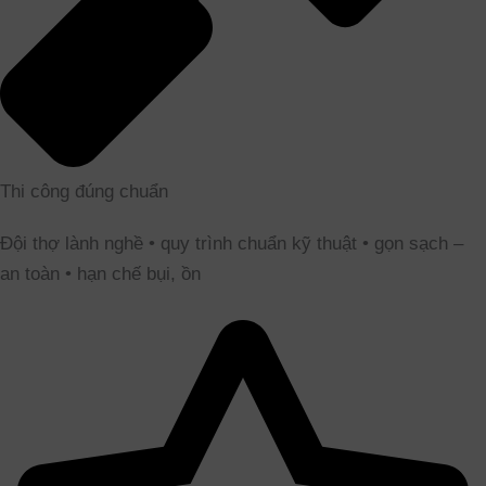
Thi công đúng chuẩn
Đội thợ lành nghề • quy trình chuẩn kỹ thuật • gọn sạch –
an toàn • hạn chế bụi, ồn