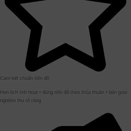
Cam kết chuẩn tiến độ
Hẹn lịch linh hoạt • đúng tiến độ theo thỏa thuận • bàn giao
nghiệm thu rõ ràng