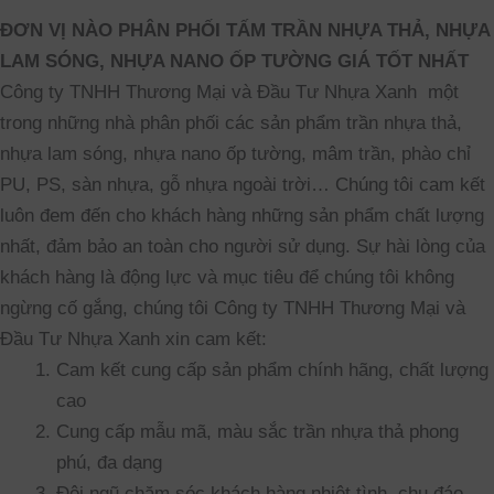
ĐƠN VỊ NÀO PHÂN PHỐI TẤM TRẦN NHỰA THẢ, NHỰA
LAM SÓNG, NHỰA NANO ỐP TƯỜNG GIÁ TỐT NHẤT
Công ty TNHH Thương Mại và Đầu Tư Nhựa Xanh một
trong những nhà phân phối các sản phẩm trần nhựa thả,
nhựa lam sóng, nhựa nano ốp tường, mâm trần, phào chỉ
PU, PS, sàn nhựa, gỗ nhựa ngoài trời… Chúng tôi cam kết
luôn đem đến cho khách hàng những sản phẩm chất lượng
nhất, đảm bảo an toàn cho người sử dụng. Sự hài lòng của
khách hàng là động lực và mục tiêu để chúng tôi không
ngừng cố gắng, chúng tôi Công ty TNHH Thương Mại và
Đầu Tư Nhựa Xanh xin cam kết:
Cam kết cung cấp sản phẩm chính hãng, chất lượng
cao
Cung cấp mẫu mã, màu sắc trần nhựa thả phong
phú, đa dạng
Đội ngũ chăm sóc khách hàng nhiệt tình, chu đáo,