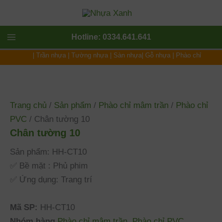
Nhảy
tới
nội
Main
Hotline: 0334.641.641
dung
|
Trần nhựa
|
Tường nhựa
|
Sàn nhựa
|
Gỗ nhựa
|
Phào chỉ
Menu
Trang chủ
/
Sản phẩm
/
Phào chỉ mâm trần
/
Phào chỉ
PVC
/ Chân tường 10
Chân tường 10
Sản phẩm: HH-CT10
✅ Bề mặt : Phủ phim
✅ Ứng dụng: Trang trí
Mã SP:
HH-CT10
Nhóm hàng
Phào chỉ mâm trần
,
Phào chỉ PVC