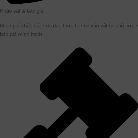
Khảo sát & báo giá
Miễn phí khảo sát • đo đạc thực tế • tư vấn vật tư phù hợp •
báo giá minh bạch