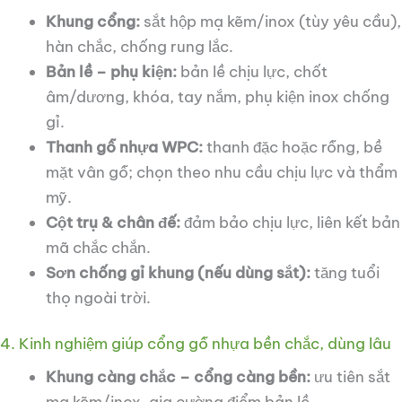
Khung cổng:
sắt hộp mạ kẽm/inox (tùy yêu cầu),
hàn chắc, chống rung lắc.
Bản lề – phụ kiện:
bản lề chịu lực, chốt
âm/dương, khóa, tay nắm, phụ kiện inox chống
gỉ.
Thanh gỗ nhựa WPC:
thanh đặc hoặc rỗng, bề
mặt vân gỗ; chọn theo nhu cầu chịu lực và thẩm
mỹ.
Cột trụ & chân đế:
đảm bảo chịu lực, liên kết bản
mã chắc chắn.
Sơn chống gỉ khung (nếu dùng sắt):
tăng tuổi
thọ ngoài trời.
4. Kinh nghiệm giúp cổng gỗ nhựa bền chắc, dùng lâu
Khung càng chắc – cổng càng bền:
ưu tiên sắt
mạ kẽm/inox, gia cường điểm bản lề.