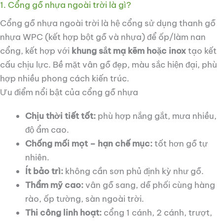
1. Cổng gỗ nhựa ngoài trời là gì?
Cổng gỗ nhựa ngoài trời là hệ cổng sử dụng thanh gỗ
nhựa WPC (kết hợp bột gỗ và nhựa) để ốp/làm nan
cổng, kết hợp với
khung sắt mạ kẽm hoặc inox
tạo kết
cấu chịu lực. Bề mặt vân gỗ đẹp, màu sắc hiện đại, phù
hợp nhiều phong cách kiến trúc.
Ưu điểm nổi bật của cổng gỗ nhựa
Chịu thời tiết tốt:
phù hợp nắng gắt, mưa nhiều,
độ ẩm cao.
Chống mối mọt – hạn chế mục:
tốt hơn gỗ tự
nhiên.
Ít bảo trì:
không cần sơn phủ định kỳ như gỗ.
Thẩm mỹ cao:
vân gỗ sang, dễ phối cùng hàng
rào, ốp tường, sàn ngoài trời.
Thi công linh hoạt:
cổng 1 cánh, 2 cánh, trượt,