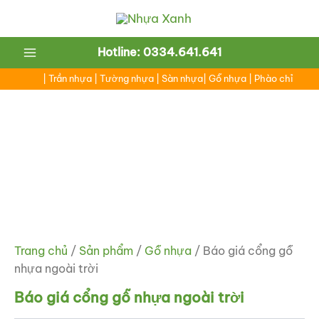
Nhảy
tới
nội
Main
Hotline: 0334.641.641
dung
Menu
|
Trần nhựa
|
Tường nhựa
|
Sàn nhựa
|
Gỗ nhựa
|
Phào chỉ
ắt
ắt
Trang chủ
/
Sản phẩm
/
Gỗ nhựa
/ Báo giá cổng gỗ
nhựa ngoài trời
Báo giá cổng gỗ nhựa ngoài trời