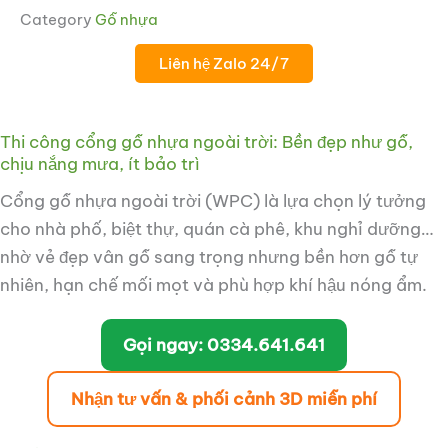
Category
Gỗ nhựa
Liên hệ Zalo 24/7
Thi công cổng gỗ nhựa ngoài trời: Bền đẹp như gỗ,
chịu nắng mưa, ít bảo trì
ắt
Cổng gỗ nhựa ngoài trời (WPC) là lựa chọn lý tưởng
cho nhà phố, biệt thự, quán cà phê, khu nghỉ dưỡng…
ắt
nhờ vẻ đẹp vân gỗ sang trọng nhưng bền hơn gỗ tự
nhiên, hạn chế mối mọt và phù hợp khí hậu nóng ẩm.
Gọi ngay: 0334.641.641
Nhận tư vấn & phối cảnh 3D miễn phí