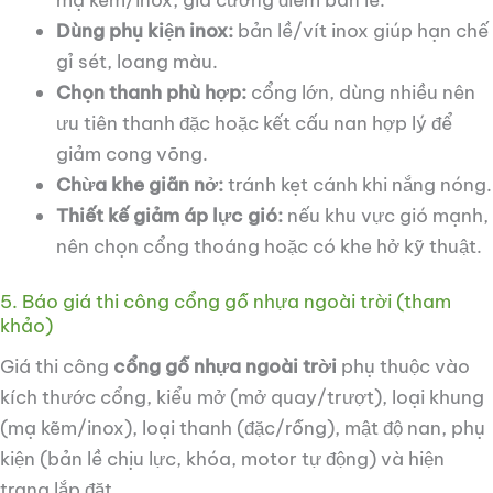
Dùng phụ kiện inox:
bản lề/vít inox giúp hạn chế
gỉ sét, loang màu.
Chọn thanh phù hợp:
cổng lớn, dùng nhiều nên
ưu tiên thanh đặc hoặc kết cấu nan hợp lý để
giảm cong võng.
Chừa khe giãn nở:
tránh kẹt cánh khi nắng nóng.
Thiết kế giảm áp lực gió:
nếu khu vực gió mạnh,
nên chọn cổng thoáng hoặc có khe hở kỹ thuật.
5. Báo giá thi công cổng gỗ nhựa ngoài trời (tham
khảo)
Giá thi công
cổng gỗ nhựa ngoài trời
phụ thuộc vào
kích thước cổng, kiểu mở (mở quay/trượt), loại khung
(mạ kẽm/inox), loại thanh (đặc/rỗng), mật độ nan, phụ
kiện (bản lề chịu lực, khóa, motor tự động) và hiện
trạng lắp đặt.