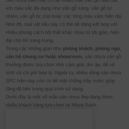
Sàn nhựa hiện nay có rất nhiều mẫu vân gỗ hiện đại
với màu sắc đa dạng như vân gỗ sáng, vân gỗ tự
nhiên, vân gỗ óc chó hoặc các tông màu xám hiện đại.
Tên người dùng hoặc địa chỉ email
Nhờ đó, loại vật liệu này có thể dễ dàng kết hợp với
nhiều phong cách nội thất khác nhau từ tối giản, hiện
Mật khẩu
đại cho tới sang trọng.
Trong các không gian như
phòng khách, phòng ngủ,
Ghi nhớ đăng nhập
căn hộ chung cư hoặc showroom
, sàn nhựa vân gỗ
thường được lựa chọn nhờ cảm giác ấm áp, dễ vệ
Lost your password?
sinh và chi phí hợp lý. Ngoài ra, nhiều dòng sàn nhựa
SPC hiện nay còn có bề mặt chống trầy xước giúp
tăng độ bền trong quá trình sử dụng.
Dưới đây là một số mẫu sàn nhựa đẹp đang được
nhiều khách hàng lựa chọn tại Nhựa Xanh.