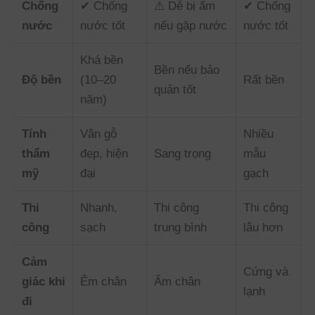
Chống
✔ Chống
⚠ Dễ bị ẩm
✔ Chống
nước
nước tốt
nếu gặp nước
nước tốt
Khá bền
Bền nếu bảo
Độ bền
(10–20
Rất bền
quản tốt
năm)
Tính
Vân gỗ
Nhiều
thẩm
đẹp, hiện
Sang trọng
mẫu
mỹ
đại
gạch
Thi
Nhanh,
Thi công
Thi công
công
sạch
trung bình
lâu hơn
Cảm
Cứng và
giác khi
Êm chân
Ấm chân
lạnh
đi