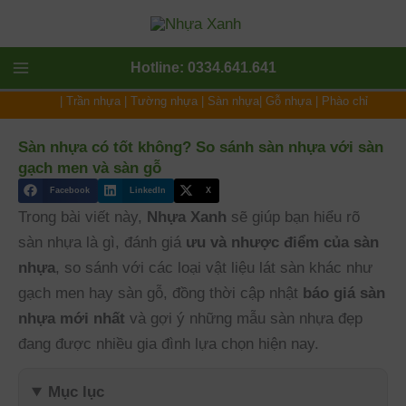
Nhảy
tới
nội
Main
Hotline: 0334.641.641
dung
|
Trần nhựa
|
Tường nhựa
|
Sàn nhựa
|
Gỗ nhựa
|
Phào chỉ
Menu
Sàn nhựa có tốt không? So sánh sàn nhựa với sàn
gạch men và sàn gỗ
Facebook
LinkedIn
X
Trong bài viết này,
Nhựa Xanh
sẽ giúp bạn hiểu rõ
sàn nhựa là gì, đánh giá
ưu và nhược điểm của sàn
nhựa
, so sánh với các loại vật liệu lát sàn khác như
gạch men hay sàn gỗ, đồng thời cập nhật
báo giá sàn
nhựa mới nhất
và gợi ý những mẫu sàn nhựa đẹp
đang được nhiều gia đình lựa chọn hiện nay.
Mục lục