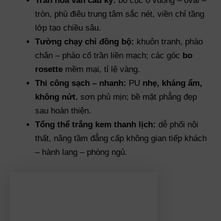
Trần hoa văn cầu kỳ:
bố cục ô vuông – oval –
tròn, phù điêu trung tâm sắc nét, viền chỉ tầng
lớp tạo chiều sâu.
Tường chạy chỉ đồng bộ:
khuôn tranh, phào
chân – phào cổ trần liền mạch; các góc
bo
rosette
mềm mại, tỉ lệ vàng.
Thi công sạch – nhanh:
PU
nhẹ, kháng ẩm,
không nứt
, sơn phủ mịn; bề mặt phẳng đẹp
sau hoàn thiện.
Tổng thể trắng kem thanh lịch:
dễ phối nội
thất, nâng tầm đẳng cấp không gian tiếp khách
– hành lang – phòng ngủ.