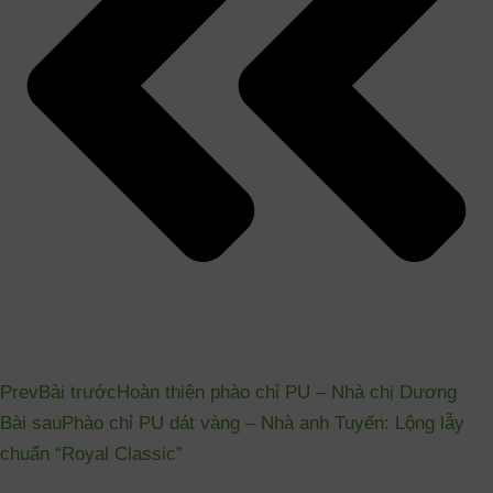
Prev
Bài trước
Hoàn thiện phào chỉ PU – Nhà chị Dương
Bài sau
Phào chỉ PU dát vàng – Nhà anh Tuyến: Lộng lẫy
chuẩn “Royal Classic”