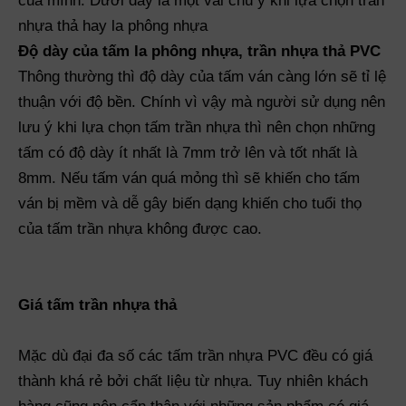
của mình. Dưới đây là một vài chú ý khi lựa chọn trần
nhựa thả hay la phông nhựa
Độ dày của tấm la phông nhựa, trần nhựa thả PVC
Thông thường thì độ dày của tấm ván càng lớn sẽ tỉ lệ
thuận với độ bền. Chính vì vậy mà người sử dụng nên
lưu ý khi lựa chọn tấm trần nhựa thì nên chọn những
tấm có độ dày ít nhất là 7mm trở lên và tốt nhất là
t
8mm. Nếu tấm ván quá mỏng thì sẽ khiến cho tấm
ván bị mềm và dễ gây biến dạng khiến cho tuổi thọ
t
của tấm trần nhựa không được cao.
Giá tấm trần nhựa thả
Mặc dù đại đa số các tấm trần nhựa PVC đều có giá
thành khá rẻ bởi chất liệu từ nhựa. Tuy nhiên khách