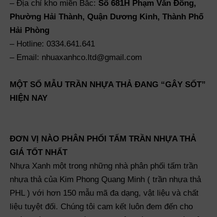
– Địa chỉ kho miền Bắc:
Số 681H Phạm Văn Đồng,
Phường Hải Thành, Quận Dương Kinh, Thành Phố
Hải Phòng
– Hotline: 0334.641.641
– Email: nhuaxanhco.ltd@gmail.com
MỘT SỐ MẪU TRẦN NHỰA THẢ ĐANG “GÂY SỐT”
HIỆN NAY
ĐƠN VỊ NÀO PHÂN PHỐI TẤM TRẦN NHỰA THẢ
GIÁ TỐT NHẤT
Nhựa Xanh một trong những nhà phân phối tấm trần
nhựa thả của Kim Phong Quang Minh ( trần nhựa thả
PHL ) với hơn 150 mẫu mã đa dạng, vật liệu và chất
liệu tuyệt đối. Chúng tôi cam kết luôn đem đến cho