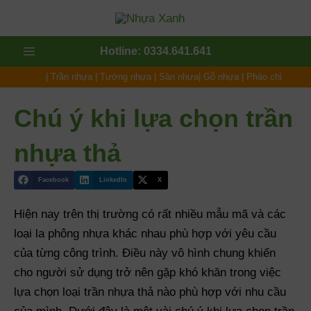
Nhảy
tới
nội
Main
Hotline: 0334.641.641
dung
Menu
|
Trần nhựa
|
Tường nhựa
|
Sàn nhựa
|
Gỗ nhựa
|
Phào chỉ
t
Chú ý khi lựa chọn trần
t
nhựa thả
Facebook
LinkedIn
X
Hiện nay trên thị trường có rất nhiều mẫu mã và các
loại la phông nhựa khác nhau phù hợp với yêu cầu
của từng công trình. Điều này vô hình chung khiến
cho người sử dụng trở nên gặp khó khăn trong việc
lựa chọn loại trần nhựa thả nào phù hợp với nhu cầu