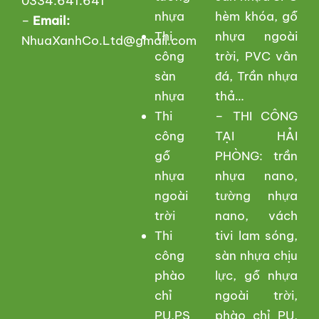
0334.641.641
nhựa
hèm khóa, gỗ
–
Email:
Thi
nhựa ngoài
NhuaXanhCo.Ltd@gmail.com
công
trời, PVC vân
sàn
đá, Trần nhựa
nhựa
thả…
Thi
– THI CÔNG
công
TẠI HẢI
gỗ
PHÒNG: trần
nhựa
nhựa nano,
ngoài
tường nhựa
trời
nano, vách
Thi
tivi lam sóng,
công
sàn nhựa chịu
phào
lực, gỗ nhựa
chỉ
ngoài trời,
PU,PS
phào chỉ PU,