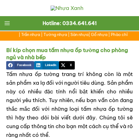
Nhảy
tới
nội
Main
Hotline: 0334.641.641
dung
|
Trần nhựa
|
Tường nhựa
|
Sàn nhựa
|
Gỗ nhựa
|
Phào chỉ
Menu
Bí kíp chọn mua tấm nhựa ốp tường cho phòng
ngủ và nhà bếp
Facebook
LinkedIn
X
Tấm nhựa ốp tường trang trí không còn là một
sản phẩm xa lạ đối với người tiêu dùng. Sản phẩm
này có nhiều đặc tính nổi bật khiến cho nhiều
người yêu thích. Tuy nhiên, nếu bạn vẫn còn đang
thắc mắc đối với những loại tấm nhựa ốp tường
thì hãy theo dõi bài viết dưới đây. Chúng tôi sẽ
cung cấp thông tin cho bạn một cách cụ thể và rõ
ràng nhất có thể.