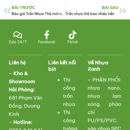
BÀI TRƯỚC
BÀI SAU
Prev
Ne
Báo giá Trần Nhựa Thả mới nhất
Trần nhựa thả bao nhiêu tiền 1m2 tại Hải Phòng và Hà Nội
Zalo 24/7
Facebook
Tiktok
Liên hệ
Liên kết nổi
Về Nhựa
bật
Xanh
–
Kho &
Thi
– PHÂN PHỐI:
Showroom
công
nhựa nano,
Hải Phòng:
trần
nhựa lam
681 Phạm Văn
nhựa
sóng, phào
Đồng, Dương
Thi
chỉ
Kinh
công
PU/PS/PVC,
–
Hotline:
tường
sàn nhựa SPC