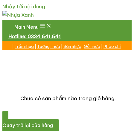
Nhảy tới nội dung
Main Menu
Hotline: 0334.641.641
|
Trần nhựa
|
Tường nhựa
|
Sàn nhựa
|
Gỗ nhựa
|
Phào chỉ
Chưa có sản phẩm nào trong giỏ hàng.
Quay trở lại cửa hàng